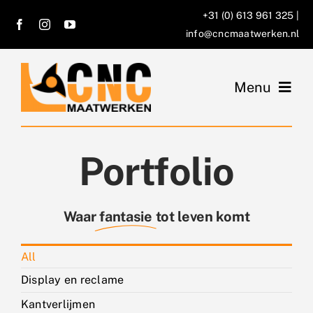
Ga
+31 (0) 613 961 325
|
naar
info@cncmaatwerken.nl
inhoud
Menu
Home
Portfolio
Over ons
Diensten
Waar
fantasie
tot leven komt
Portfolio
All
Display en reclame
Offerte aanvraag
Kantverlijmen