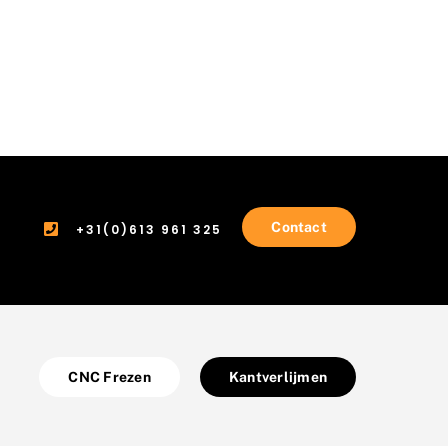
Contact
+31(0)613 961 325
CNC Frezen
Kantverlijmen