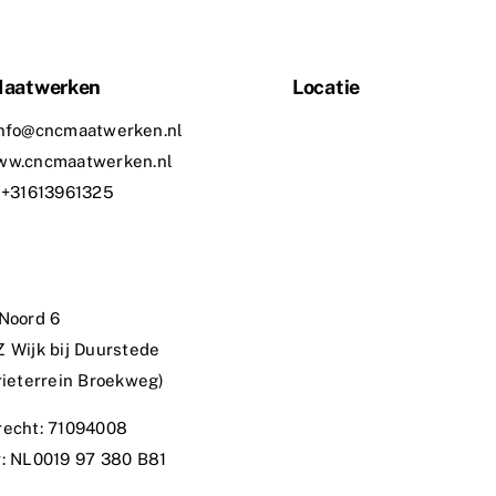
aatwerken
Locatie
info@cncmaatwerken.nl
ww.cncmaatwerken.nl
 +31613961325
Noord 6
 Wijk bij Duurstede
rieterrein Broekweg)
recht: 71094008
: NL0019 97 380 B81