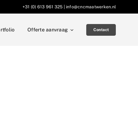
+31 (0) 613 961 325
|
info@cncmaatwerken.nl
rtfolio
Offerte aanvraag
Contact